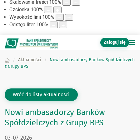
Skalowanie treści
100
%
Czcionka
100
%
Wysokość linii
100
%
Odstęp liter
100
%
Zaloguj się
Aktualności
Nowi ambasadorzy Banków Spółdzielczych
z Grupy BPS
Wróć do listy aktualności
Nowi ambasadorzy Banków
Spółdzielczych z Grupy BPS
DATA PUBLIKACJI:
03-07-2026