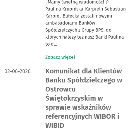
Mamy świetną wiadomość! 🎉
Paulina Krupińska-Karpiel i Sebastian
Karpiel-Bułecka zostali nowymi
ambasadorami Banków
Spółdzielczych z Grupy BPS, do
których należy też nasz Bank! Paulina
to d…
Zobacz więcej
DATA PUBLIKACJI:
Komunikat dla Klientów
02-06-2026
Banku Spółdzielczego w
Ostrowcu
Świętokrzyskim w
sprawie wskaźników
referencyjnych WIBOR i
WIBID