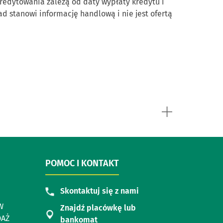
kredytowania zależą od daty wypłaty kredytu i
ład stanowi informację handlową i nie jest ofertą
POMOC I KONTAKT
Skontaktuj się z nami
W
Znajdź placówkę lub
DAŻ
bankomat