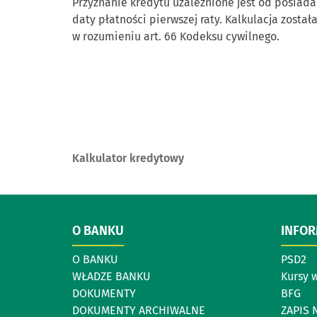
Przyznanie kredytu uzależnione jest od posiada
daty płatności pierwszej raty. Kalkulacja został
w rozumieniu art. 66 Kodeksu cywilnego.
Kalkulator kredytowy
O BANKU
INFO
O BANKU
PSD2
WŁADZE BANKU
Kursy 
DOKUMENTY
BFG
DOKUMENTY ARCHIWALNE
ZAPIS 