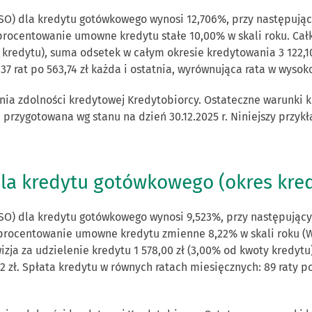
O) dla kredytu gotówkowego wynosi 12,706%, przy następujący
procentowanie umowne kredytu stałe 10,00% w skali roku. Całko
 kredytu), suma odsetek w całym okresie kredytowania 3 122,10 
 rat po 563,74 zł każda i ostatnia, wyrównująca rata w wysokoś
nia zdolności kredytowej Kredytobiorcy. Ostateczne warunki 
a przygotowana wg stanu na dzień 30.12.2025 r. Niniejszy przyk
la kredytu gotówkowego (okres kred
O) dla kredytu gotówkowego wynosi 9,523%, przy następującyc
 oprocentowanie umowne kredytu zmienne 8,22% w skali roku (W
owizja za udzielenie kredytu 1 578,00 zł (3,00% od kwoty kredy
22 zł. Spłata kredytu w równych ratach miesięcznych: 89 raty p