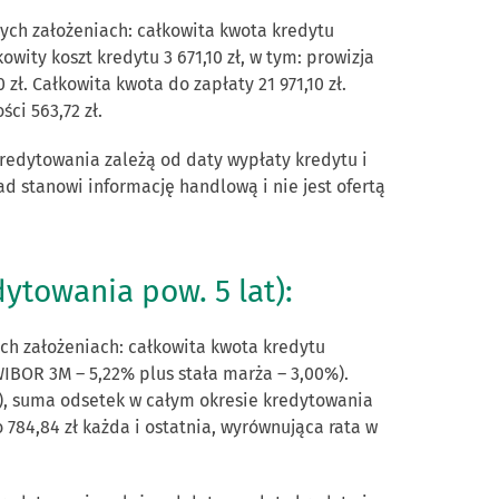
ch założeniach: całkowita kwota kredytu
wity koszt kredytu 3 671,10 zł, w tym: prowizja
zł. Całkowita kwota do zapłaty 21 971,10 zł.
ci 563,72 zł.
kredytowania zależą od daty wypłaty kredytu i
ład stanowi informację handlową i nie jest ofertą
ytowania pow. 5 lat):
h założeniach: całkowita kwota kredytu
IBOR 3M – 5,22% plus stała marża – 3,00%).
tu), suma odsetek w całym okresie kredytowania
o 784,84 zł każda i ostatnia, wyrównująca rata w