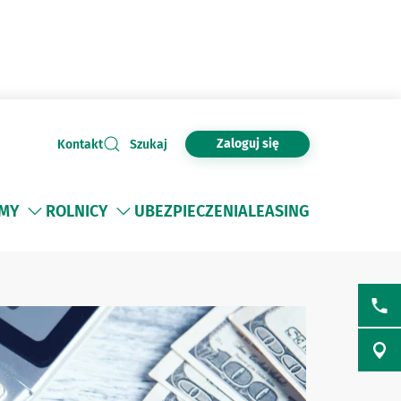
Zaloguj się
Kontakt
Szukaj
RMY
ROLNICY
UBEZPIECZENIA
LEASING