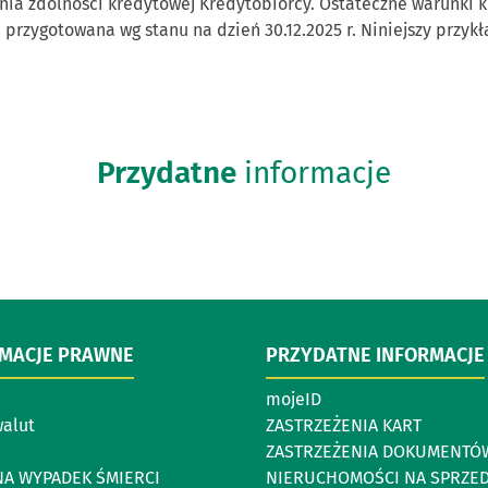
nia zdolności kredytowej Kredytobiorcy. Ostateczne warunki 
a przygotowana wg stanu na dzień 30.12.2025 r. Niniejszy przyk
Przydatne
informacje
RMACJE PRAWNE
PRZYDATNE INFORMACJE
mojeID
walut
ZASTRZEŻENIA KART
ZASTRZEŻENIA DOKUMENTÓ
NA WYPADEK ŚMIERCI
NIERUCHOMOŚCI NA SPRZE